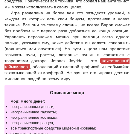
средства. Практически вся техника, что создал наш антагонист,
мы можем использовать в своих целях.
Игра разделена на более чем сто пятьдесят уровней, в
каждом из которых есть свои бонусы, противники и новая
техника. Все они по-своему сложны, не всегда Барри сможет
без проблем и с первого раза добраться до конца локации.
Управлять персонажем можно при помощи всего одного
пальца, указывая ему, какие действия он должен совершить
(подняться или опуститься). На пути к цели нам предстоит
взрывать пули, ракеты, лазерные пушки и сражаться с
творениями доктора. Jetpack Joyride – это
качественный
таймкиллер
, обладающий отменной графикой и необычайно
захватывающей атмосферой. Не зря же его играют десятки
миллионов людей по всему миру.
Описание мода
мод: много денег:
неограниченные деньги;
неограниченное гаджеты;
неограниченное костюмы;
неограниченное ранцев;
все транспортные средства модернизированы;
фальшивые машины.