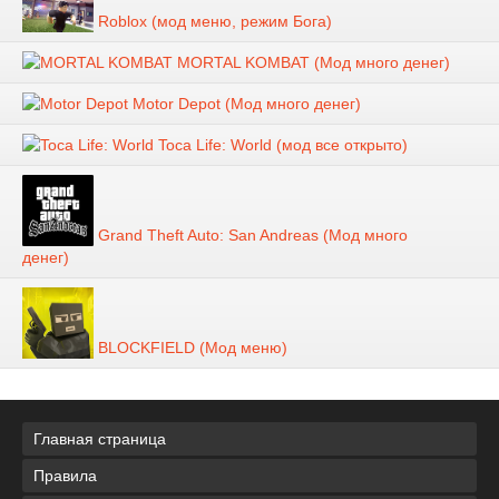
Roblox (мод меню, режим Бога)
MORTAL KOMBAT (Мод много денег)
Motor Depot (Мод много денег)
Toca Life: World (мод все открыто)
Grand Theft Auto: San Andreas (Мод много
денег)
BLOCKFIELD (Мод меню)
Главная страница
Правила