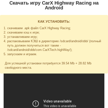
Скачать игру CarX Highway Racing на
Android
КАК УСТАНОВИТЬ:
скачиваем .apk файл CarX Highway Racing;
скачиваем кэш к игре;
устанавливаем игру;
распаковываем КЭШ в директорию
/sdcard/android/obb/
(полный
путь должен получиться вот таким -
/sdcard/android/obb/com.CarXTech.highWay/
);
запускаем и играем.
Для успешной установки потребуется 39.54 Mb + 28.82 Mb
свободного места.