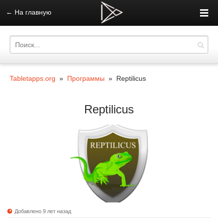
←
На главную
Tabletapps.org
»
Программы
» Reptilicus
Reptilicus
Добавлено 9 лет назад