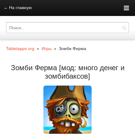
←
На главную
Tabletapps.org
»
Игры
» Зомби Ферма
Зомби Ферма [мод: много денег и
зомбибаксов]