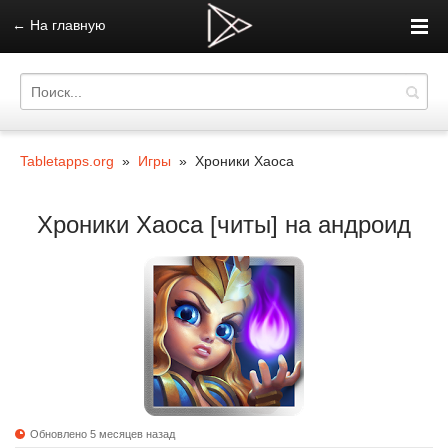
←
На главную
Tabletapps.org
»
Игры
» Хроники Хаоса
Хроники Хаоса [читы] на андроид
Обновлено 5 месяцев назад