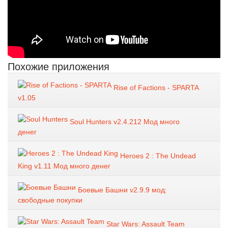
Похожие приложения
Rise of Factions - SPARTA
v1.05
Soul Hunters v2.4.212 Мод много
денег
Heroes 2 : The Undead
King v1.11 Мод много денег
Боевые Башни v2.9.9 мод:
свободные покупки
Star Wars: Assault Team