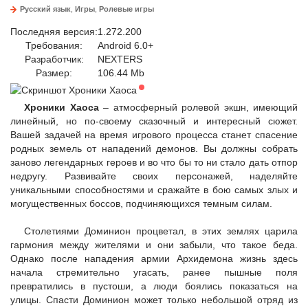
Русский язык
,
Игры
,
Ролевые игры
Последняя версия:
1.272.200
Требования:
Android 6.0+
Разработчик:
NEXTERS
Размер:
106.44 Mb
Хроники Хаоса
– атмосферный ролевой экшн, имеющий
линейный, но по-своему сказочный и интересный сюжет.
Вашей задачей на время игрового процесса станет спасение
родных земель от нападений демонов. Вы должны собрать
заново легендарных героев и во что бы то ни стало дать отпор
недругу. Развивайте своих персонажей, наделяйте
уникальными способностями и сражайте в бою самых злых и
могущественных боссов, подчиняющихся темным силам.
Столетиями Доминион процветал, в этих землях царила
гармония между жителями и они забыли, что такое беда.
Однако после нападения армии Архидемона жизнь здесь
начала стремительно угасать, ранее пышные поля
превратились в пустоши, а люди боялись показаться на
улицы. Спасти Доминион может только небольшой отряд из