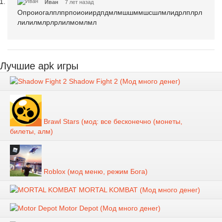
Иван
7 лет назад
Опроиогалплпрпоиоиирдпдмлмшшммшсшлмлидрлплрл
лилилмлрлрлилмомлмл
Лучшие apk игры
Shadow Fight 2 (Мод много денег)
Brawl Stars (мод: все бесконечно (монеты,
билеты, алм)
Roblox (мод меню, режим Бога)
MORTAL KOMBAT (Мод много денег)
Motor Depot (Мод много денег)