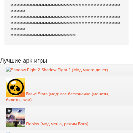
ммммммммммммммммммммммммммммммммммммм
ммммм
ммммммммммммммммммммммммммммммммммммм
ммммммммммммммммммммммммммммммммммммм
ммммм
мммммммммммммммммммммм
Лучшие apk игры
Shadow Fight 2 (Мод много денег)
Brawl Stars (мод: все бесконечно (монеты,
билеты, алм)
Roblox (мод меню, режим Бога)