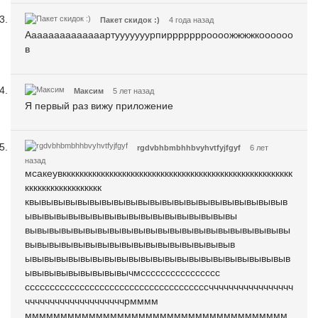
Пакет скидок :)
4 года назад
Аааааааааааааартууууууурпиррррррроооожжжжкоооооо
в
Максим
5 лет назад
Я первый раз вижу приложение
rgdvbhbmbhhbvyhvtfyjfgyf
6 лет
назад
мсакеувкккккккккккккккккккккккккккккккккккккккккккккккккккккк
кккккккккккккккккк
квывывывывывывывывывывывывывывывывывывывывыв
ывывывывывывывывывывывывывывывывывы
вывывывывывывывывывывывывывывывывывывывывывы
вывывывывывывывывывывывывывывывывыв
ывывывывывывывывывывывывывывывывывывывывывыв
ывывывывывывывывычмсссссссссссссссс
сссссссссссссссссссссссссссссссссссссччччччччччччччччч
ччччччччччччччччччччрмммм
ммммммммммммммммммммммммммммммммммммм