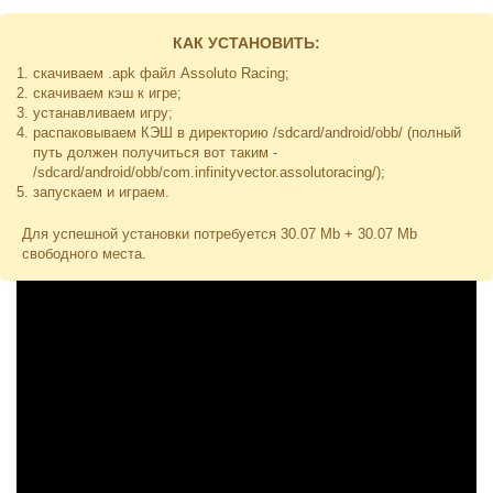
КАК УСТАНОВИТЬ:
скачиваем .apk файл Assoluto Racing;
скачиваем кэш к игре;
устанавливаем игру;
распаковываем КЭШ в директорию
/sdcard/android/obb/
(полный
путь должен получиться вот таким -
/sdcard/android/obb/com.infinityvector.assolutoracing/
);
запускаем и играем.
Для успешной установки потребуется 30.07 Mb + 30.07 Mb
свободного места.