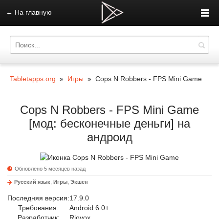
←
На главную
Tabletapps.org
»
Игры
» Cops N Robbers - FPS Mini Game
Cops N Robbers - FPS Mini Game
[мод: бесконечные деньги] на
андроид
Обновлено 5 месяцев назад
Русский язык
,
Игры
,
Экшен
Последняя версия:
17.9.0
Требования:
Android 6.0+
Разработчик:
Riovox