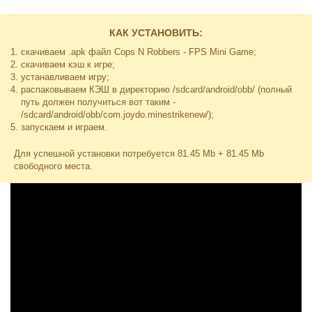
КАК УСТАНОВИТЬ:
скачиваем .apk файл Cops N Robbers - FPS Mini Game;
скачиваем кэш к игре;
устанавливаем игру;
распаковываем КЭШ в директорию
/sdcard/android/obb/
(полный
путь должен получиться вот таким -
/sdcard/android/obb/com.joydo.minestrikenew/
);
запускаем и играем.
Для успешной установки потребуется 81.45 Mb + 81.45 Mb
свободного места.