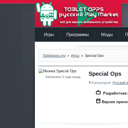
TabletApps.org
Игры
Программы
Моды
П
Tabletapps.org
»
Игры
» Special Ops
Special Ops
Обновлено 3 года назад
Категория:
Русский 
Разработчик:
GAMES , MULTIP
Версия прило