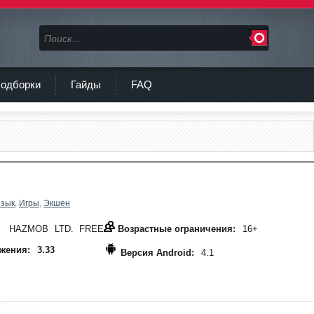
одборки
Гайды
FAQ
язык
,
Игры
,
Экшен
HAZMOB LTD. FREE
Возрастные ограничения:
16+
жения:
3.33
Версия Android:
4.1