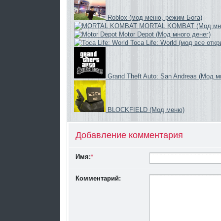
Roblox (мод меню, режим Бога)
MORTAL KOMBAT (Мод мно
Motor Depot (Мод много денег)
Toca Life: World (мод все откр
Grand Theft Auto: San Andreas (Мод м
BLOCKFIELD (Мод меню)
Добавление комментария
Имя:
*
Комментарий: