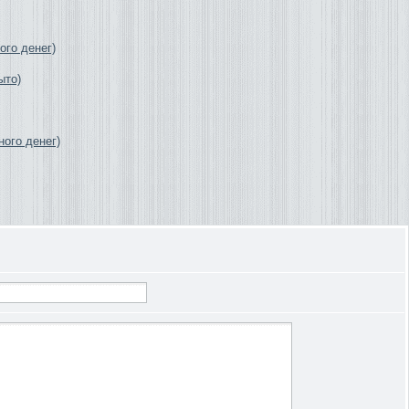
го денег)
ыто)
ного денег)