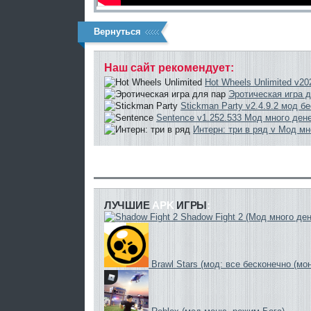
Вернуться
Наш сайт
рекомендует:
Hot Wheels Unlimited v2
Эротическая игра д
Stickman Party v2.4.9.2 мод б
Sentence v1.252.533 Мод много ден
Интерн: три в ряд v Мод мн
ЛУЧШИЕ
APK
ИГРЫ
:
Shadow Fight 2 (Мод много ден
Brawl Stars (мод: все бесконечно (мо