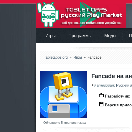
TabletApps.org
Игры
Программы
Моды
П
Tabletapps.org
»
Игры
» Fancade
Fancade на а
Категория:
Русский 
Разработчик:
Версия прило
Обновлено 5 месяцев назад