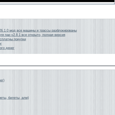
026.1.0 мод все машины и трассы разблокированы
ля пар v2.8.1 все открыто, полная версия
есплатны покупки
ег
ого денег
ег)
неты, билеты, алм)