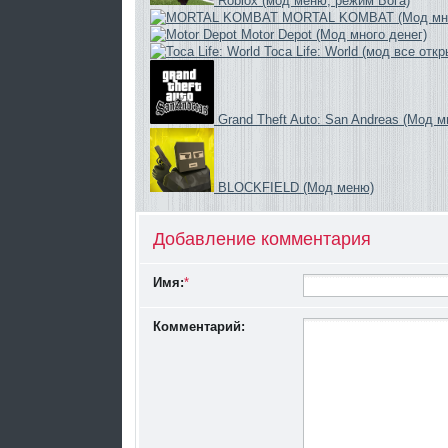
Roblox (мод меню, режим Бога)
MORTAL KOMBAT (Мод мно
Motor Depot (Мод много денег)
Toca Life: World (мод все откр
Grand Theft Auto: San Andreas (Мод м
BLOCKFIELD (Мод меню)
Добавление комментария
Имя:
*
Комментарий: