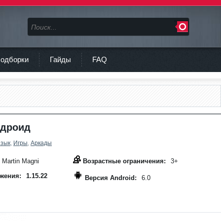
одборки
Гайды
FAQ
ндроид
язык
,
Игры
,
Аркады
Martin Magni
Возрастные ограничения:
3+
жения:
1.15.22
Версия Android:
6.0