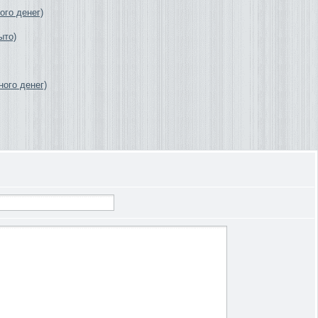
го денег)
ыто)
ного денег)