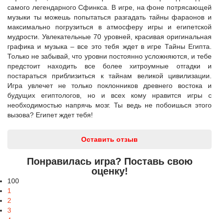
самого легендарного Сфинкса. В игре, на фоне потрясающей
музыки ты можешь попытаться разгадать тайны фараонов и
максимально погрузиться в атмосферу игры и египетской
мудрости. Увлекательные 70 уровней, красивая оригинальная
графика и музыка – все это тебя ждет в игре Тайны Египта.
Только не забывай, что уровни постоянно усложняются, и тебе
предстоит находить все более хитроумные отгадки и
постараться приблизиться к тайнам великой цивилизации.
Игра увлечет не только поклонников древнего востока и
будущих египтологов, но и всех кому нравится игры с
необходимостью напрячь мозг. Ты ведь не побоишься этого
вызова? Египет ждет тебя!
Оставить отзыв
Понравилась игра? Поставь свою
оценку!
100
1
2
3