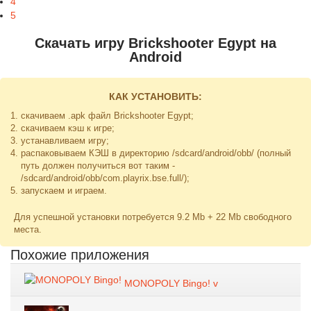
4
5
Скачать игру Brickshooter Egypt на
Android
КАК УСТАНОВИТЬ:
скачиваем .apk файл Brickshooter Egypt;
скачиваем кэш к игре;
устанавливаем игру;
распаковываем КЭШ в директорию
/sdcard/android/obb/
(полный
путь должен получиться вот таким -
/sdcard/android/obb/com.playrix.bse.full/
);
запускаем и играем.
Для успешной установки потребуется 9.2 Mb + 22 Mb свободного
места.
Похожие приложения
MONOPOLY Bingo! v