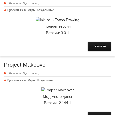
Обновлено 3 дня назад
Русский язык
,
Игры
,
Казуальные
полная версия
Версия: 3.0.1
Скачать
Project Makeover
Обновлено 3 дня назад
Русский язык
,
Игры
,
Казуальные
Мод много денег
Версия: 2.144.1