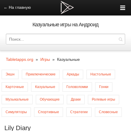
←
На главную
Казуальные игры на Андроид
Tabletapps.org
»
Игры
» Казуальные
Экшн
Приключенческие
Аркады
Настольные
Карточные
Казуальные
Головоломки
Гонки
Музыкальные
Обучающие
Драки
Ролевые игры
Симуляторы
Спортивные
Стратегии
Словесные
Lily Diary