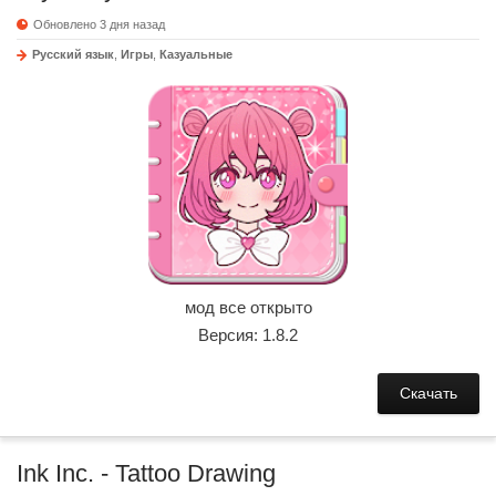
Обновлено 3 дня назад
Русский язык
,
Игры
,
Казуальные
мод все открыто
Версия: 1.8.2
Скачать
Ink Inc. - Tattoo Drawing