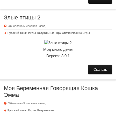
Злые птицы 2
Обновлено 5 месяцев назад
Русский язык
,
Игры
,
Казуальные
,
Приключенческие игры
Мод много денег
Версия: 8.0.1
Скачать
Моя Беременная Говорящая Кошка
Эмма
Обновлено 5 месяцев назад
Русский язык
,
Игры
,
Казуальные